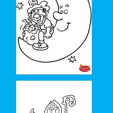
62. 2013_Sinterklaas de grote kindervriend
63. 2013_De ongelovige koningin
64. 2013_De verdwenen diamant
65. 2013_Kom van dat dak af
66. 2012_Pietenpepernotendans
67. 2011-Mega Grandioos
68. 2011_De Pietendans
69. 2011_De pieten Rock & Roll
70. 2011_Kanjers van de Sint
71. 2011_Hiep hiep hoera voor Sinterklaas
72. 2010_Pietenpolonaise