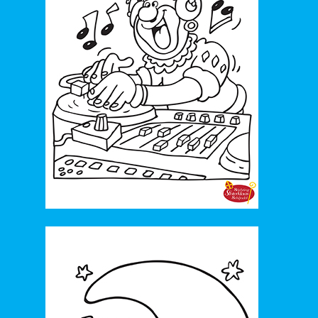
51. 2016_Feest
52. 2015_Waar is nu de sleutel?
53. 2015_Sinterklaasje
54. 2015_Kom op Sinterklaasje
55. 2014_Sinterklaas heeft zorgen
56. 2014_Sint
57. 2014_Sint wordt beter
58. 2014_Sint is niet oke
59. 2014_Kriebellied
60. 2014_Glazenpietenhuis
61. 2013_Voor Sinterklaas