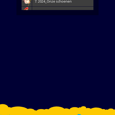
7. 2024_Onze schoenen
8. 2024_Schreeuwlied
9. 2024_Wij gaan stelen
10. 2021_Hiep Hiep voor Sinterklaas - Lucien Martin
11. 2014_De toppers van de Sint
12. 2023_Onze Wensen 2023
13. 2023_Met welk doel
14. 2023_Een-Feestje
15. 2022_Onze kampioenen
16. 2022_Kom en zoek maar mee
17. 2022_Het is mooi geweest