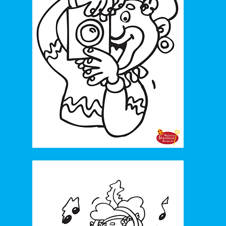
40. 2017_Waar is dat feestje?
41. 2017_Sint is vet cool
42. 2017_Kluslied
43. 2017_Lekkere Slagroomtaart
44. 2017_Abracadabra
45. 2017_Hij komt eraan
46. 2016_Speurlied
47. 2016_Zijn mooie gave huid
48. 2016_Sint en Piet zijn er weer
49. 2016_Mietenlied
50. 2016_Meneer de directeur