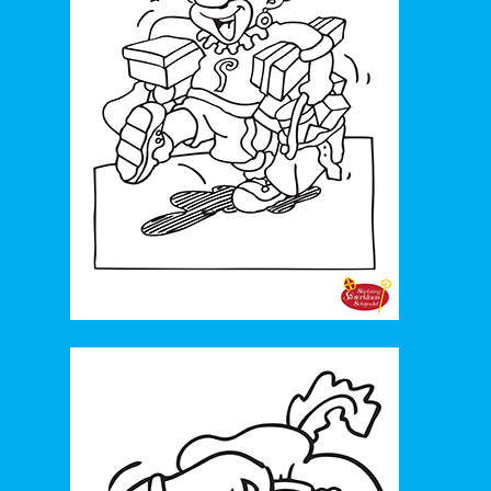
29. 2019_Letters zijn de baas
30. 2019_Ons Piratenleven
31. 2019_'t Boek van Sinterklaas
32. 2019_'t is een Feest 2.0
33. 2018_De wonderlijke ring van Sinterklaas
34. 2018_Ik ben rijk
35. 2018_Slaaplied
36. 2018_Sinterklaas 2.0
37. 2018_'t is Feest bij alle kinderen
38. 2018_Hiep hiep hoera
39. 2017_We hebben jou nodig