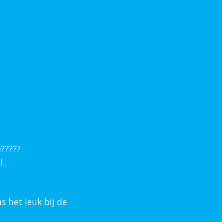
è?????
l.
s het leuk bij de