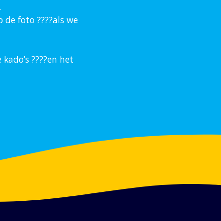
.
 de foto ????als we
 kado’s ????en het